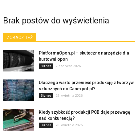
Brak postów do wyświetlenia
ZOBACZ TEŻ
PlatformaOpon.pl – skuteczne narzędzie dla
hurtowni opon
2 czerwca 2026
Biznes
Dlaczego warto przenieść produkcję z tworzyw
sztucznych do Canexpol.pl?
29 kwietnia 2026
Biznes
Kiedy szybkość produkcji PCB daje przewagę
nad konkurencją?
28 kwietnia 2026
Biznes