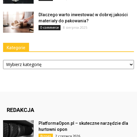
Dlaczego warto inwestować w dobrej jakości
materiały do pakowania?
8 sierpnia 2025
E-commerce
Kategorie
Kategorie
REDAKCJA
PlatformaOpon.pl – skuteczne narzędzie dla
hurtowni opon
2 czerwca 2026
Biznes