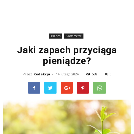
Biznes
E-commerce
Jaki zapach przyciąga
pieniądze?
Przez
Redakcja
-
14 lutego 2024
538
0