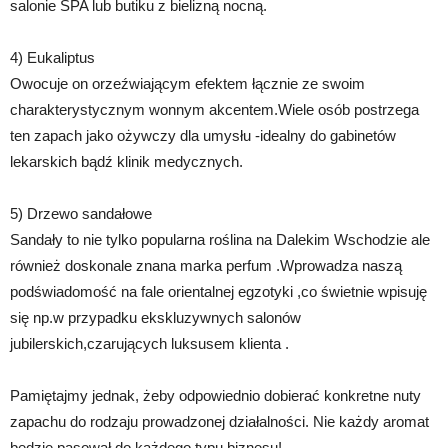
salonie SPA lub butiku z bielizną nocną.
4) Eukaliptus
Owocuje on orzeźwiającym efektem łącznie ze swoim
charakterystycznym wonnym akcentem.Wiele osób postrzega
ten zapach jako ożywczy dla umysłu -idealny do gabinetów
lekarskich bądź klinik medycznych.
5) Drzewo sandałowe
Sandały to nie tylko popularna roślina na Dalekim Wschodzie ale
również doskonale znana marka perfum .Wprowadza naszą
podświadomość na fale orientalnej egzotyki ,co świetnie wpisuję
się np.w przypadku ekskluzywnych salonów
jubilerskich,czarujących luksusem klienta .
Pamiętajmy jednak, żeby odpowiednio dobierać konkretne nuty
zapachu do rodzaju prowadzonej działalności. Nie każdy aromat
będzie pasował do każdego typu biznesu!