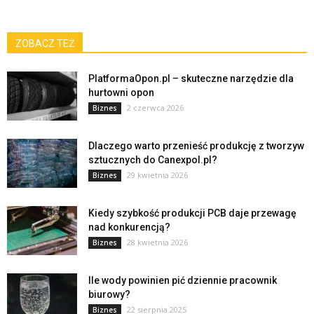
ZOBACZ TEŻ
PlatformaOpon.pl – skuteczne narzędzie dla
hurtowni opon
2 czerwca 2026
Biznes
Dlaczego warto przenieść produkcję z tworzyw
sztucznych do Canexpol.pl?
29 kwietnia 2026
Biznes
Kiedy szybkość produkcji PCB daje przewagę
nad konkurencją?
28 kwietnia 2026
Biznes
Ile wody powinien pić dziennie pracownik
biurowy?
22 sierpnia 2025
Biznes